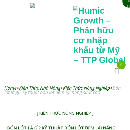
X
X
0
Humic
Growth –
Home
>
Kiến Thức Nhà Nông
>
Kiến Thức Nông Nghiệp
Phân hữu cơ
>
Bón
lót là gì? Kỹ thuật bón lót đem lại năng suất cao
nhập khẩu từ
Mỹ – TTP
[ KIẾN THỨC NÔNG NGHIỆP ]
Global
BÓN LÓT LÀ GÌ? KỸ THUẬT BÓN LÓT ĐEM LẠI NĂNG