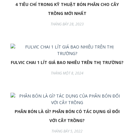
4 TIÊU CHÍ TRONG KỸ THUẬT BÓN PHÂN CHO CÂY
TRỒNG MỚI NHẤT
THÁNG BẢY 28, 2023
FULVIC CHAI 1 LÍT GIÁ BAO NHIÊU TRÊN THỊ TRƯỜNG?
THÁNG MỘT 8, 2024
PHÂN BÓN LÀ GÌ? PHÂN BÓN CÓ TÁC DỤNG GÌ ĐỐI
VỚI CÂY TRỒNG?
THÁNG BẢY 5, 2022