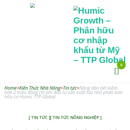
0
Humic
Growth –
Home
>
Kiến Thức Nhà Nông
>
Tin tức
Phân hữu cơ
>
Nông dân tiết kiệm
hơn 2 triệu đồng chi phí đầu tư sản xuất lúa nhờ phân bón
hữu cơ Humic TTP Global
nhập khẩu từ
Mỹ – TTP
Global
[ TIN TỨC ]
[ TIN TỨC NÔNG NGHIỆP ]