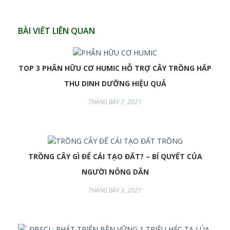
BÀI VIẾT LIÊN QUAN
TOP 3 PHÂN HỮU CƠ HUMIC HỖ TRỢ CÂY TRỒNG HẤP
THU DINH DƯỠNG HIỆU QUẢ
THÁNG BẢY 7, 2021
TRỒNG CÂY GÌ ĐỂ CÁI TẠO ĐẤT? – BÍ QUYẾT CỦA
NGƯỜI NÔNG DÂN
THÁNG BẢY 3, 2021