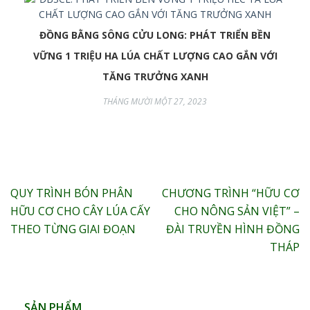
ĐỒNG BẰNG SÔNG CỬU LONG: PHÁT TRIỂN BỀN
VỮNG 1 TRIỆU HA LÚA CHẤT LƯỢNG CAO GẮN VỚI
TĂNG TRƯỞNG XANH
THÁNG MƯỜI MỘT 27, 2023
Điều
QUY TRÌNH BÓN PHÂN
CHƯƠNG TRÌNH “HỮU CƠ
hướng
HỮU CƠ CHO CÂY LÚA CẤY
CHO NÔNG SẢN VIỆT” –
bài
THEO TỪNG GIAI ĐOẠN
ĐÀI TRUYỀN HÌNH ĐỒNG
viết
THÁP
SẢN PHẨM