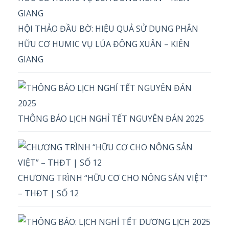
HỘI THẢO ĐẦU BỜ: HIỆU QUẢ SỬ DỤNG PHÂN
HỮU CƠ HUMIC VỤ LÚA ĐÔNG XUÂN – KIÊN
GIANG
THÔNG BÁO LỊCH NGHỈ TẾT NGUYÊN ĐÁN 2025
CHƯƠNG TRÌNH “HỮU CƠ CHO NÔNG SẢN VIỆT”
– THĐT | SỐ 12