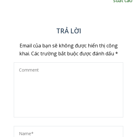
suất cao
viết
TRẢ LỜI
Email của bạn sẽ không được hiển thị công
khai.
Các trường bắt buộc được đánh dấu
*
Comment
Name
*
Ema
We