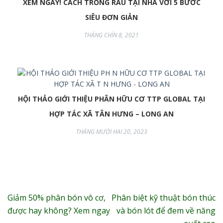
XEM NGAY! CÁCH TRỒNG RAU TẠI NHÀ VỚI 5 BƯỚC
SIÊU ĐƠN GIẢN
THÁNG CHÍN 8, 2021
HỘI THẢO GIỚI THIỆU PHÂN HỮU CƠ TTP GLOBAL TẠI
HỢP TÁC XÃ TÂN HƯNG – LONG AN
THÁNG MƯỜI HAI 20, 2023
Điều
Giảm 50% phân bón vô cơ,
Phân biệt kỹ thuật bón thúc
hướng
được hay không? Xem ngay
và bón lót để đem về năng
bài