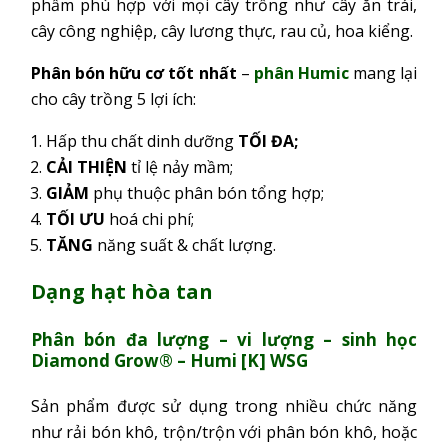
phẩm phù hợp với mọi cây trồng như cây ăn trái,
cây công nghiệp, cây lương thực, rau củ, hoa kiểng.
Phân bón hữu cơ tốt nhất
–
phân Humic
mang lại
cho cây trồng 5 lợi ích:
Hấp thu chất dinh dưỡng
TỐI ĐA;
CẢI THIỆN
tỉ lệ nảy mầm;
GIẢM
phụ thuộc phân bón tổng hợp;
TỐI ƯU
hoá chi phí;
TĂNG
năng suất & chất lượng.
Dạng hạt hòa tan
Phân bón đa lượng – vi lượng – sinh học
Diamond Grow® – Humi [K] WSG
Sản phẩm được sử dụng trong nhiều chức năng
như rải bón khô, trộn/trộn với phân bón khô, hoặc