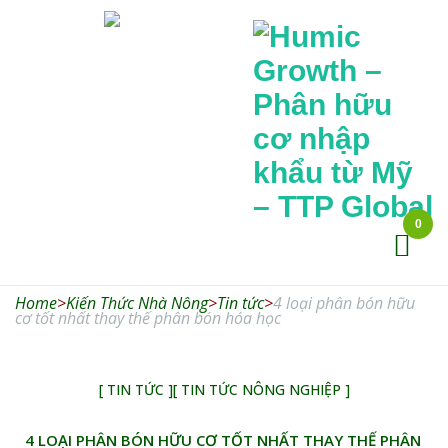
0
Humic
Growth –
Home
>
Kiến Thức Nhà Nông
>
Tin tức
Phân hữu cơ
>
4 loại phân bón hữu
cơ tốt nhất thay thế phân bón hóa học
nhập khẩu từ
Mỹ – TTP
[ TIN TỨC ]
[ TIN TỨC NÔNG NGHIỆP ]
Global
4 LOẠI PHÂN BÓN HỮU CƠ TỐT NHẤT THAY THẾ PHÂN