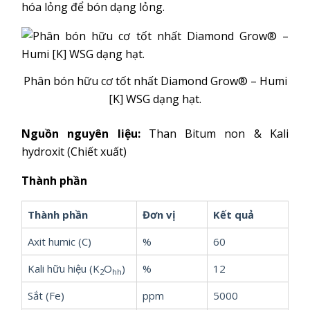
hóa lỏng để bón dạng lỏng.
Phân bón hữu cơ tốt nhất Diamond Grow® – Humi
[K] WSG dạng hạt.
Nguồn nguyên liệu:
Than Bitum non & Kali
hydroxit (Chiết xuất)
Thành phần
Thành phần
Đơn vị
Kết quả
Axit humic (C)
%
60
Kali hữu hiệu (K
O
)
%
12
2
hh
Sắt (Fe)
ppm
5000