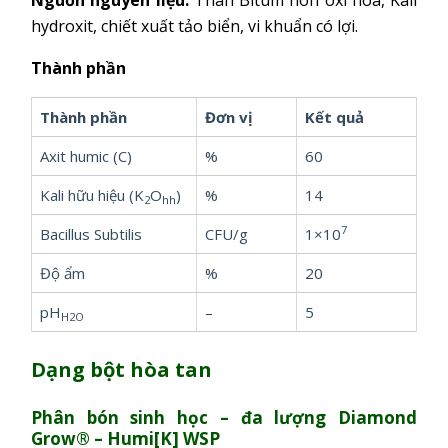
hydroxit, chiết xuất tảo biển, vi khuẩn có lợi.
Thành phần
Thành phần
Đơn vị
Kết quả
Axit humic (C)
%
60
Kali hữu hiệu (K
O
)
%
14
2
hh
7
Bacillus Subtilis
CFU/g
1×10
Độ ẩm
%
20
pH
–
5
H2O
Dạng bột hòa tan
Phân bón sinh học – đa lượng
Diamond
Grow® – Humi[K] WSP