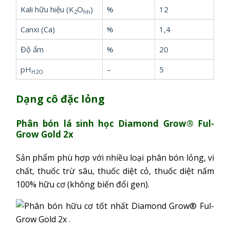
Kali hữu hiệu (K
O
)
%
12
2
hh
Canxi (Ca)
%
1,4
Độ ẩm
%
20
pH
–
5
H2O
Dạng cô đặc lỏng
Phân bón lá sinh học
Diamond Grow® Ful-
Grow Gold 2x
Sản phẩm phù hợp với nhiều loại phân bón lỏng, vi
chất, thuốc trừ sâu, thuốc diệt cỏ, thuốc diệt nấm
100% hữu cơ (không biến đổi gen).