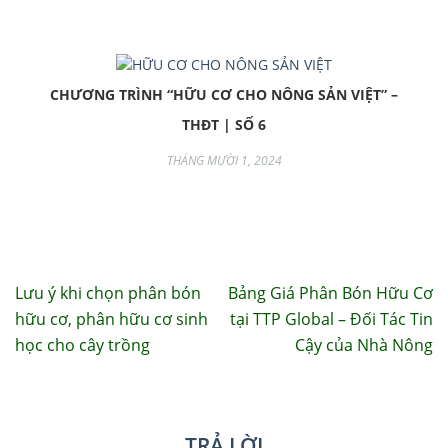
CHƯƠNG TRÌNH “HỮU CƠ CHO NÔNG SẢN VIỆT” –
THĐT | SỐ 6
THÁNG MƯỜI 1, 2024
Lưu ý khi chọn phân bón
Bảng Giá Phân Bón Hữu Cơ
Điều
hữu cơ, phân hữu cơ sinh
tại TTP Global – Đối Tác Tin
hướng
học cho cây trồng
Cậy của Nhà Nông
bài
viết
TRẢ LỜI