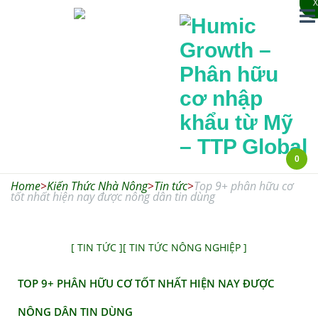
X
X
0
Humic
Home
>
Kiến Thức Nhà Nông
>
Tin tức
>
Top 9+ phân hữu cơ
Growth –
tốt nhất hiện nay được nông dân tin dùng
Phân hữu cơ
nhập khẩu từ
[ TIN TỨC ]
[ TIN TỨC NÔNG NGHIỆP ]
Mỹ – TTP
TOP 9+ PHÂN HỮU CƠ TỐT NHẤT HIỆN NAY ĐƯỢC
Global
NÔNG DÂN TIN DÙNG