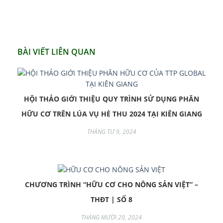
BÀI VIẾT LIÊN QUAN
HỘI THẢO GIỚI THIỆU QUY TRÌNH SỬ DỤNG PHÂN
HỮU CƠ TRÊN LÚA VỤ HÈ THU 2024 TẠI KIÊN GIANG
THÁNG TƯ 9, 2024
CHƯƠNG TRÌNH “HỮU CƠ CHO NÔNG SẢN VIỆT” –
THĐT | SỐ 8
THÁNG MƯỜI 29, 2024