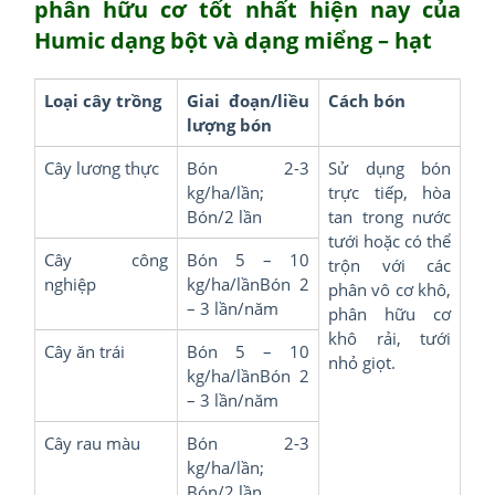
phân hữu cơ tốt nhất hiện nay của
Humic dạng bột và dạng miểng – hạt
Loại cây trồng
Giai đoạn/liều
Cách bón
lượng bón
Cây lương thực
Bón 2-3
Sử dụng bón
kg/ha/lần;
trực tiếp, hòa
Bón/2 lần
tan trong nước
tưới hoặc có thể
Cây công
Bón 5 – 10
trộn với các
nghiệp
kg/ha/lầnBón 2
phân vô cơ khô,
– 3 lần/năm
phân hữu cơ
khô rải, tưới
Cây ăn trái
Bón 5 – 10
nhỏ giọt.
kg/ha/lầnBón 2
– 3 lần/năm
Cây rau màu
Bón 2-3
kg/ha/lần;
Bón/2 lần