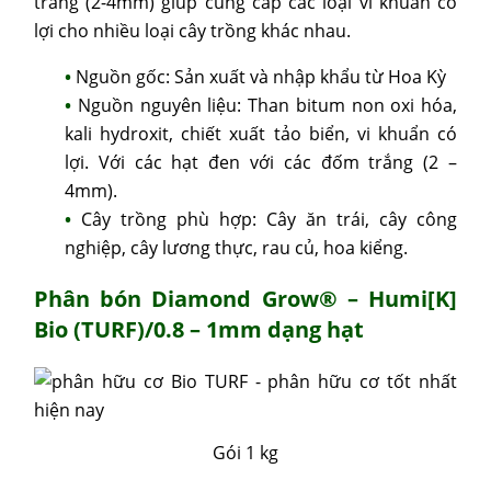
trắng (2-4mm) giúp cung cấp các loại vi khuẩn có
lợi cho nhiều loại cây trồng khác nhau.
Nguồn gốc: Sản xuất và nhập khẩu từ Hoa Kỳ
Nguồn nguyên liệu: Than bitum non oxi hóa,
kali hydroxit, chiết xuất tảo biển, vi khuẩn có
lợi. Với các hạt đen với các đốm trắng (2 –
4mm).
Cây trồng phù hợp: Cây ăn trái, cây công
nghiệp, cây lương thực, rau củ, hoa kiểng.
Phân bón
Diamond Grow® – Humi[K]
Bio (TURF)/0.8 – 1mm
dạng hạt
Gói 1 kg