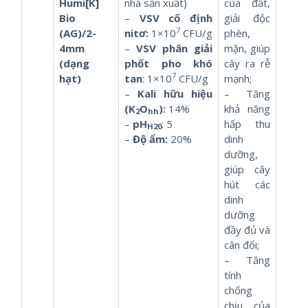
Humi[K]
nhà sản xuất)
của đất,
Bio
–
VSV cố định
giải độc
7
(AG)/2-
nitơ:
1×10
CFU/g
phèn,
4mm
–
VSV phân giải
mặn, giúp
(dạng
phốt pho khó
cây ra rễ
7
hạt)
tan
: 1×10
CFU/g
mạnh;
–
Kali hữu hiệu
– Tăng
(K
O
):
14%
khả năng
2
hh
–
pH
: 5
hấp thu
H20
–
Độ ẩm:
20%
dinh
dưỡng,
giúp cây
hút các
dinh
dưỡng
đầy đủ và
cân đối;
– Tăng
tính
chống
chịu của