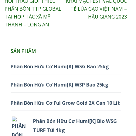
Điều
HỘI THẢO GIỚI THIỆU
KHAI MẠC FESTIVAL QUỐC
hướng
PHÂN BÓN TTP GLOBAL
TẾ LÚA GẠO VIỆT NAM –
bài
TẠI HỢP TÁC XÃ MỸ
HẬU GIANG 2023
viết
THẠNH – LONG AN
SẢN PHẨM
Phân Bón Hữu Cơ Humi[K] WSG Bao 25kg
Phân Bón Hữu Cơ Humi[K] WSP Bao 25kg
Phân Bón Hữu Cơ Ful Grow Gold 2X Can 10 Lít
Phân Bón Hữu Cơ Humi[K] Bio WSG
TURF Túi 1kg