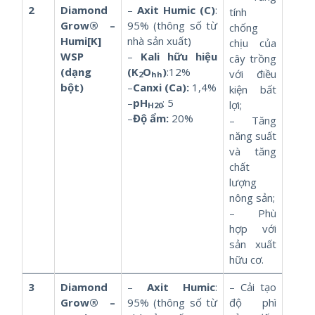
2
Diamond
–
Axit Humic (C)
:
tính
Grow® –
95% (thông số từ
chống
Humi[K]
nhà sản xuất)
chịu của
WSP
–
Kali hữu hiệu
cây trồng
(dạng
(K
O
)
:12%
với điều
2
hh
bột)
–
Canxi (Ca):
1,4%
kiện bất
–
pH
: 5
lợi;
H20
–
Độ ẩm:
20%
– Tăng
năng suất
và tăng
chất
lượng
nông sản;
– Phù
hợp với
sản xuất
hữu cơ.
3
Diamond
–
Axit Humic
:
– Cải tạo
Grow® –
95% (thông số từ
độ phì