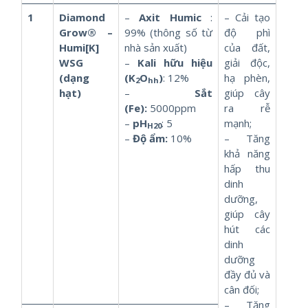
1
Diamond
–
Axit Humic
:
– Cải tạo
Grow® –
99% (thông số từ
độ phì
Humi[K]
nhà sản xuất)
của đất,
WSG
–
Kali hữu hiệu
giải độc,
(dạng
(K
O
)
: 12%
hạ phèn,
2
hh
hạt)
–
Sắt
giúp cây
(Fe):
5000ppm
ra rễ
–
pH
: 5
mạnh;
H20
–
Độ ẩm:
10%
– Tăng
khả năng
hấp thu
dinh
dưỡng,
giúp cây
hút các
dinh
dưỡng
đầy đủ và
cân đối;
– Tăng