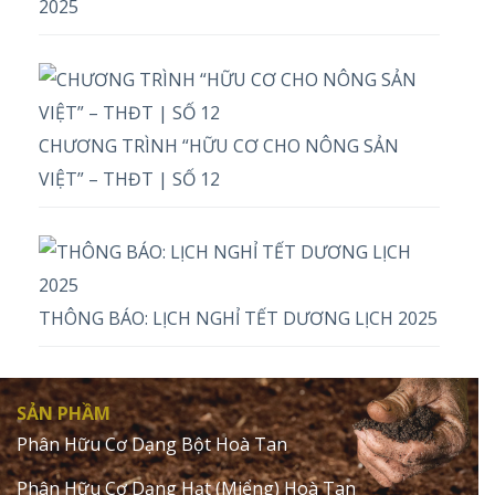
2025
CHƯƠNG TRÌNH “HỮU CƠ CHO NÔNG SẢN
VIỆT” – THĐT | SỐ 12
THÔNG BÁO: LỊCH NGHỈ TẾT DƯƠNG LỊCH 2025
SẢN PHẦM
Phân Hữu Cơ Dạng Bột Hoà Tan
Phân Hữu Cơ Dạng Hạt (Miểng) Hoà Tan