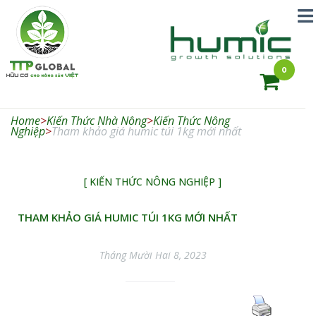
0
Humic Growth
– Phân hữu cơ
Home
>
Kiến Thức Nhà Nông
>
Kiến Thức Nông
nhập khẩu từ
Nghiệp
>
Tham khảo giá humic túi 1kg mới nhất
Mỹ – TTP
Global
[ KIẾN THỨC NÔNG NGHIỆP ]
THAM KHẢO GIÁ HUMIC TÚI 1KG MỚI NHẤT
Tháng Mười Hai 8, 2023