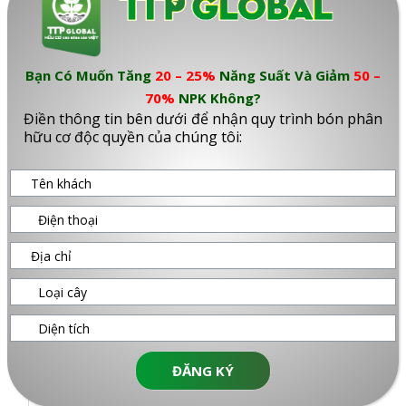
nông sản;
– Cung
cấp các
thành
Bạn Có Muốn Tăng
20 – 25%
Năng Suất Và Giảm
50 –
phần
70%
NPK Không?
trung vi
Điền thông tin bên dưới để nhận quy trình bón phân
lượng dễ
hữu cơ độc quyền của chúng tôi:
tiêu thiết
yếu cần
thiết cho
cây;
– Phù
hợp với
sản xuất
hữu cơ.
5
Diamond
–
Axit Fulvic
: 6%
– Tăng
Grow®
(thông số từ nhà
cường
Ful-Grow
sản xuất)
khả năng
ĐĂNG KÝ
Gold 2X
–
pH
:
12
sử dụng
H20
(dạng
–
Tỷ trọng:
1,1
phân bón