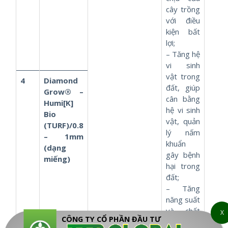
cây trồng
với điều
kiện bất
lợi;
– Tăng hệ
vi sinh
vật trong
4
Diamond
đất, giúp
Grow® –
cân bằng
Humi[K]
hệ vi sinh
Bio
vật, quản
(TURF)/0.8
lý nấm
– 1mm
khuẩn
(dạng
gây bệnh
miếng)
hại trong
đất;
– Tăng
năng suất
và chất
X
CÔNG TY CỔ PHẦN ĐẦU TƯ
lượng