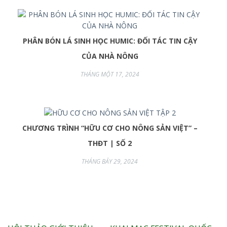
PHÂN BÓN LÁ SINH HỌC HUMIC: ĐỐI TÁC TIN CẬY
CỦA NHÀ NÔNG
THÁNG MỘT 17, 2024
CHƯƠNG TRÌNH “HỮU CƠ CHO NÔNG SẢN VIỆT” –
THĐT | SỐ 2
THÁNG BẢY 29, 2024