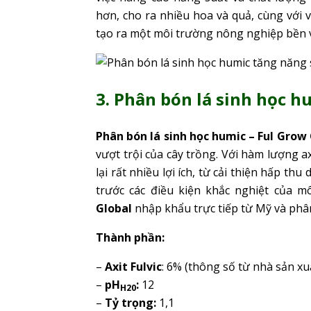
hơn, cho ra nhiều hoa và quả, cùng với 
tạo ra một môi trường nông nghiệp bền 
3. Phân bón lá sinh học h
Phân bón lá sinh học humic – Ful Grow
vượt trội của cây trồng. Với hàm lượng axi
lại rất nhiều lợi ích, từ cải thiện hấp 
trước các điều kiện khắc nghiệt của 
Global
nhập khẩu trực tiếp từ Mỹ và phâ
Thành phần:
–
Axit Fulvic
: 6% (thông số từ nhà sản xu
–
pH
:
12
H20
–
Tỷ trọng:
1,1