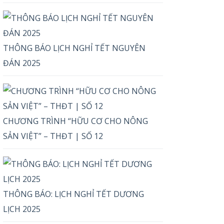
THÔNG BÁO LỊCH NGHỈ TẾT NGUYÊN
ĐÁN 2025
CHƯƠNG TRÌNH “HỮU CƠ CHO NÔNG
SẢN VIỆT” – THĐT | SỐ 12
THÔNG BÁO: LỊCH NGHỈ TẾT DƯƠNG
LỊCH 2025