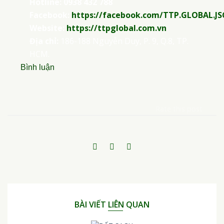
Hotline:
0938 432 788
Facebook:
https://facebook.com/TTP.GLOBAL.JS
Website:
https://ttpglobal.com.vn
Địa chỉ:
186-188 Nguyễn Duy, P. 9, Q.8, TP.
HCM.
Bình luận
Rate this post
BÀI VIẾT LIÊN QUAN