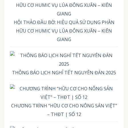
HỘI THẢO ĐẦU BỜ: HIỆU QUẢ SỬ DỤNG PHÂN
HỮU CƠ HUMIC VỤ LÚA ĐÔNG XUÂN – KIÊN
GIANG
THÔNG BÁO LỊCH NGHỈ TẾT NGUYÊN ĐÁN 2025
CHƯƠNG TRÌNH “HỮU CƠ CHO NÔNG SẢN VIỆT”
– THĐT | SỐ 12