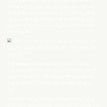
Tại sự kiện, bà con được các chuyên viên
TTP
Global
hỗ trợ tư vấn và hướng dẫn quy trình sử
dụng phân bón Humi[K] hiệu quả trên cây giống,
cây hoa kiểng. Đồng thời, công ty cũng triển khai
giá bán và đăng ký mua hàng cho các thành viên
Hội nông dân.
TTP Global
xin chân thành cảm ơn BTC và các
thành viên Hội nông dân xã Hưng Khánh Trung A,
huyện Mỏ Cày Bắc, tỉnh Bến Tre đã tham gia và
ủng hộ để buổi Hội thảo diễn ra thành công, tốt
đẹp.
Kính chúc Quý bà con áp dụng quy trình sử dụng
phân bón hiệu quả và đạt năng suất cao trong mùa