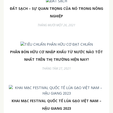
ĐẤT SẠCH – SỰ QUAN TRỌNG CỦA NÓ TRONG NÔNG
NGHIỆP
THÁNG MƯỜI MỘT 26, 2021
PHÂN BÓN HỮU CƠ NHẬP KHẨU TỪ NƯỚC NÀO TỐT
NHẤT TRÊN THỊ TRƯỜNG HIỆN NAY?
THÁNG TÁM 27, 2021
KHAI MẠC FESTIVAL QUỐC TẾ LÚA GẠO VIỆT NAM –
HẬU GIANG 2023