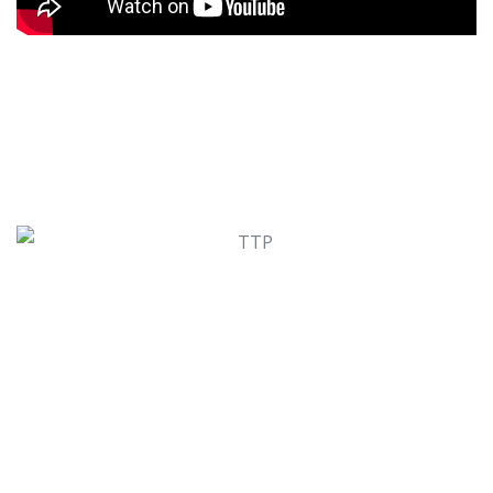
CÔNG TY CỔ PHẦN ĐẦU TƯ TTP GLOBAL
Địa chỉ: 186 – 188 Nguyễn Duy, phường Chánh Hưng,
Tp.Hồ Chí Minh
Điện thoại:
0938 432 788
Email:
info@ttpglobal.com.vn
Mã số doanh nghiệp: 0315811643 do Sở Kế hoạch & Đầu
tư TP Hồ Chí Minh cấp lần đầu ngày 25/07/2019