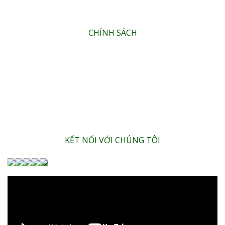
PHÂN BÓN HỮU CƠ LÀ GÌ?
CHÍNH SÁCH
CHÍNH SÁCH ĐỔI & TRẢ SẢN PHẨM
CHÍNH SÁCH VẬN CHUYỂN VÀ GIAO NHẬN HÀNG
HÌNH THỨC THANH TOÁN
CHÍNH SÁCH BẢO MẬT
KẾT NỐI VỚI CHÚNG TÔI