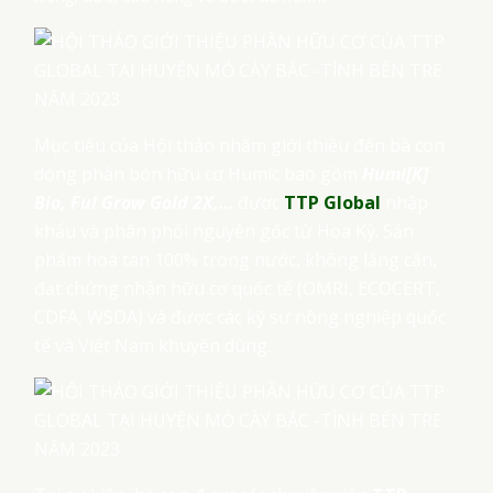
Mục tiêu của Hội thảo nhằm giới thiệu đến bà con
dòng phân bón hữu cơ Humic bao gồm
Humi[K]
Bio, Ful Grow Gold 2X,…
được
TTP Global
nhập
khẩu và phân phối nguyên gốc từ Hoa Kỳ. Sản
phẩm hoà tan 100% trong nước, không lắng cặn,
đạt chứng nhận hữu cơ quốc tế (OMRI, ECOCERT,
CDFA, WSDA) và được các kỹ sư nông nghiệp quốc
tế và Việt Nam khuyên dùng.