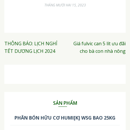
THÁNG MƯỜI HAI 15, 2023
Điều
THÔNG BÁO: LỊCH NGHỈ
Giá fulvic can 5 lít ưu đãi
hướng
TẾT DƯƠNG LỊCH 2024
cho bà con nhà nông
bài
viết
SẢN PHẨM
PHÂN BÓN HỮU CƠ HUMI[K] WSG BAO 25KG