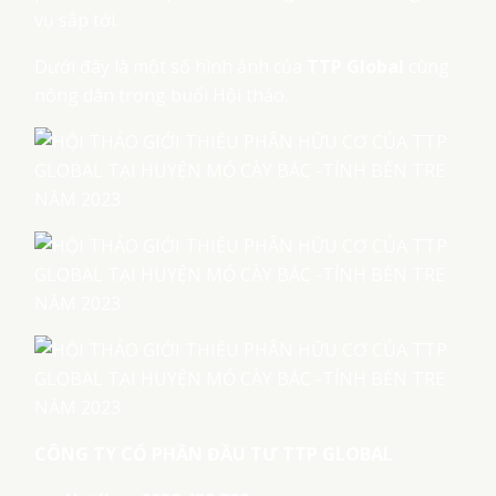
vụ sắp tới.
Dưới đây là một số hình ảnh của
TTP Global
cùng
nông dân trong buổi Hội thảo.
CÔNG TY CỔ PHẦN ĐẦU TƯ TTP GLOBAL