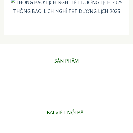
THÔNG BÁO: LỊCH NGHỈ TẾT DƯƠNG LỊCH 2025
SẢN PHẦM
PHÂN HỮU CƠ DẠNG BỘT HOÀ TAN
PHÂN HỮU CƠ DẠNG HẠT (MIỂNG) HOÀ TAN
PHÂN BÓN HỮU CƠ DẠNG LỎNG
BÀI VIẾT NỔI BẬT
PHÂN HUMIC LÀ GÌ?