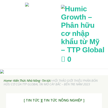
Humic
0
Growth –
Phân hữu cơ
Home
>
Kiến Thức Nhà Nông
>
Tin tức
>
HỘI THẢO GIỚI THIỆU PHÂN BÓN
nhập khẩu từ
HỮU CƠ CỦA TTP GLOBAL TẠI MỎ CÀY BẮC – BẾN TRE NĂM 2023
Mỹ – TTP
Global
[ TIN TỨC ]
[ TIN TỨC NÔNG NGHIỆP ]