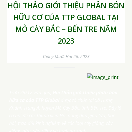
HỘI THẢO GIỚI THIỆU PHÂN BÓN
HỮU CƠ CỦA TTP GLOBAL TẠI
MỎ CÀY BẮC – BẾN TRE NĂM
2023
Tháng Mười Hai 26, 2023
Trưa 25/12 vừa qua,
Hội thảo giới thiệu phân bón
hữu cơ của TTP Global
được tổ chức tại xã Hưng
Khánh Trung A, huyện Mỏ Cày Bắc, tỉnh Bến Tre. Đây là
cơ hội để các thành viên Hội nông dân giao lưu, học
hỏi, trao đổi kinh nghiệm về các loại cây giống, cây
kiểng, dừa, sầu riêng và bưởi da xanh.