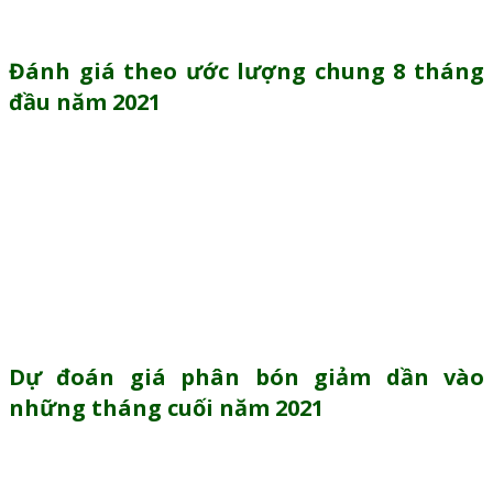
khẩu phân bón đều ở mức tăng cao so với 2020.
Đánh giá theo ước lượng chung 8 tháng
đầu năm 2021
Nhập khẩu
: Nhập khẩu phân bón ước đạt gần 3,2
triệu tấn, trị giá 915 triệu USD. Tăng 21,2% (tương
đương 554.570 tấn) về lượng và tăng 41,5% về trị
giá so với cùng kỳ năm 2020.
Xuất khẩu
: Lượng phân bón trong tháng 8 tiếp tục
giảm 25,2% so với tháng trước và giảm 58,8% so với
cùng kỳ năm ngoái và vào khoảng 65.000 tấn.
Dự đoán giá phân bón giảm dần vào
những tháng cuối năm 2021
Theo Bộ Nông nghiệp và Phát triển Nông thôn, do ảnh
hưởng bởi cách chính sách cách ly, giá dầu tăng, nguyên