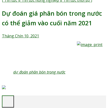
[ Tin tức ]
[ Tin tức nông nghiệp ]
[ Tin tức thời sự ]
Dự đoán giá phân bón trong nước
có thể giảm vào cuối năm 2021
Tháng Chín 10, 2021
Trên thị trường thế giới, giá phân bón giảm mạnh ở nhiều sản
phẩm khác nhau. Trong khi đó, tại thị trường Việt Nam, giá
phân bón tiếp tục tăng cao. Tuy nhiên, chuyên gia cũng đánh
giá và
dự đoán phân bón trong nước
có thể giảm vào những
tháng cuối năm 2021. Cùng theo dõi: