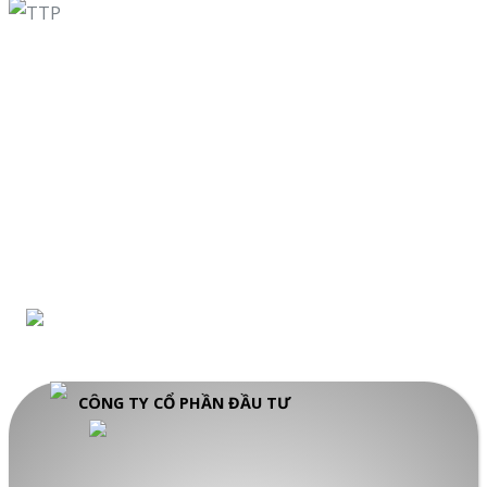
CÔNG TY CỔ PHẦN ĐẦU TƯ TTP GLOBAL
Địa chỉ: 186 – 188 Nguyễn Duy, phường Chánh Hưng,
Tp.Hồ Chí Minh
Điện thoại:
0938 432 788
Email:
info@ttpglobal.com.vn
Mã số doanh nghiệp: 0315811643 do Sở Kế hoạch &
Đầu tư TP Hồ Chí Minh cấp lần đầu ngày 25/07/2019
CÔNG TY CỔ PHẦN ĐẦU TƯ