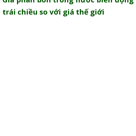
trái chiều so với giá thế giới
Trái ngược với diễn biến chung trên toàn thế giới, giá
phân bón ở các tỉnh miền Tây. Cụ thể, một số tỉnh thuộc
khu vực Đồng bằng sông Cửu Long có chiều hướng tăng
ở cuối tháng 8 đầu tháng 9.
Thống kê giá phân tại An Giang thấy rõ:
Giá đạm urê Cà Mau ở mức 12.000 đồng/kg, tăng
2.000 đồng/kg so với tháng 7
Đạm urê Phú Mỹ khoảng 14.000 đồng/kg, tăng
2.600 đồng/kg so với tháng 7
Urê Trung Quốc ở mức 12.400 đồng/kg, tăng 1.800
đồng/kg so với tháng 7
Gi á phân bón DAP, NPK, Kali,… cũng tăng giao
động 1.500 – 4.500 đồng/kg