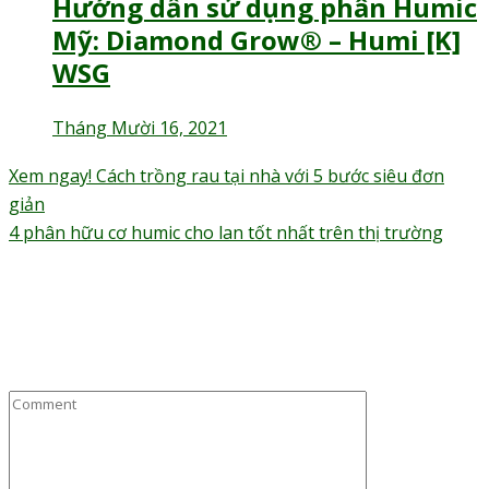
Hướng dẫn sử dụng phân Humic
Mỹ: Diamond Grow® – Humi [K]
WSG
Tháng Mười 16, 2021
Điều
Xem ngay! Cách trồng rau tại nhà với 5 bước siêu đơn
hướng
giản
bài
4 phân hữu cơ humic cho lan tốt nhất trên thị trường
viết
Trả lời
Email của bạn sẽ không được hiển thị công khai.
Các
trường bắt buộc được đánh dấu
*
Comment