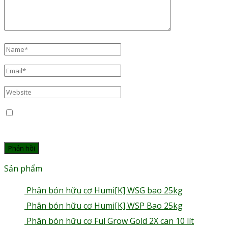
Name
*
Email
*
Website
Lưu tên của tôi, email, và trang web trong trình duyệt
này cho lần bình luận kế tiếp của tôi.
Sản phẩm
Phân bón hữu cơ Humi[K] WSG bao 25kg
Phân bón hữu cơ Humi[K] WSP Bao 25kg
Phân bón hữu cơ Ful Grow Gold 2X can 10 lít