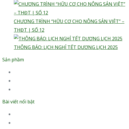
CHƯƠNG TRÌNH “HỮU CƠ CHO NÔNG SẢN VIỆT” –
THĐT | SỐ 12
THÔNG BÁO: LỊCH NGHỈ TẾT DƯƠNG LỊCH 2025
Sản phầm
Phân hữu cơ Dạng Bột Hoà Tan
Phân hữu cơ Dạng Hạt (Miểng) Hoà Tan
Phân bón hữu cơ Dạng lỏng
Bài viết nổi bật
Phân humic là gì?
Phân bón hữu cơ là gì?