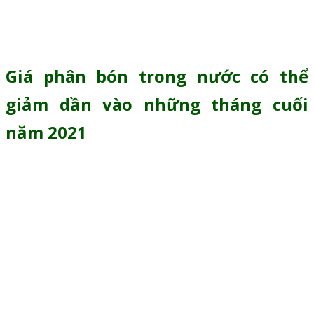
Không chỉ riêng phân bón sản xuất trong nước, phân
nhập khẩu theo đó cũng tăng nhẹ tùy sản phẩm.
Giá phân bón trong nước có thể
giảm dần vào những tháng cuối
năm 2021
Hoạt động sản xuất và nhập khẩu phân bón trong
những tháng cuối năm liên tục được đẩy mạnh. Đồng
thời hạn chế xuất khẩu để đảm bảo nguồn cung cấp cho
các tỉnh thành trong nước.
Theo số liệu của Tổng cục Thống kê, lượng phân bón
nhập khẩu tính riêng tháng 8 là khoảng. Cụ thể: giảm
32,7% so với tháng 7 nhưng tăng 30,3% so với cùng kỳ
năm 2020. Nhìn chung, từ tháng 4 – đầu tháng 9 nhập