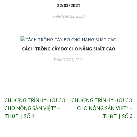
22/03/2021
THÁNG BA 22, 2021
CÁCH TRỒNG CÂY BƠ CHO NĂNG SUẤT CAO
THÁNG TƯ 1, 2021
Điều
CHƯƠNG TRÌNH “HỮU CƠ
CHƯƠNG TRÌNH “HỮU CƠ
hướng
CHO NÔNG SẢN VIỆT” –
CHO NÔNG SẢN VIỆT” –
bài
THĐT | SỐ 4
THĐT | SỐ 6
viết