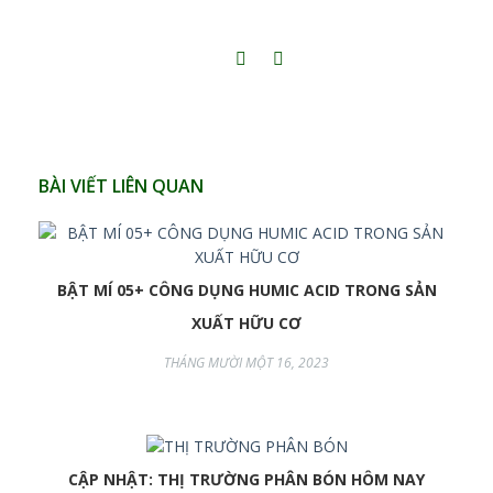
BÀI VIẾT LIÊN QUAN
BẬT MÍ 05+ CÔNG DỤNG HUMIC ACID TRONG SẢN
XUẤT HỮU CƠ
THÁNG MƯỜI MỘT 16, 2023
CẬP NHẬT: THỊ TRƯỜNG PHÂN BÓN HÔM NAY