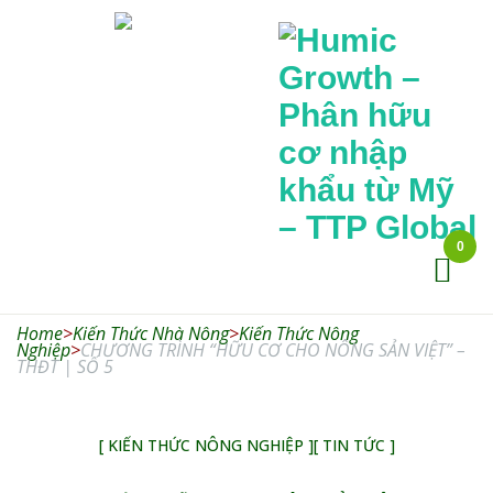
0
Humic
Growth –
Home
>
Kiến Thức Nhà Nông
>
Kiến Thức Nông
Phân hữu cơ
Nghiệp
>
CHƯƠNG TRÌNH “HỮU CƠ CHO NÔNG SẢN VIỆT” –
THĐT | SỐ 5
nhập khẩu từ
Mỹ – TTP
Global
[ KIẾN THỨC NÔNG NGHIỆP ]
[ TIN TỨC ]