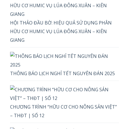
HỘI THẢO ĐẦU BỜ: HIỆU QUẢ SỬ DỤNG PHÂN
HỮU CƠ HUMIC VỤ LÚA ĐÔNG XUÂN – KIÊN
GIANG
THÔNG BÁO LỊCH NGHỈ TẾT NGUYÊN ĐÁN 2025
CHƯƠNG TRÌNH “HỮU CƠ CHO NÔNG SẢN VIỆT”
– THĐT | SỐ 12