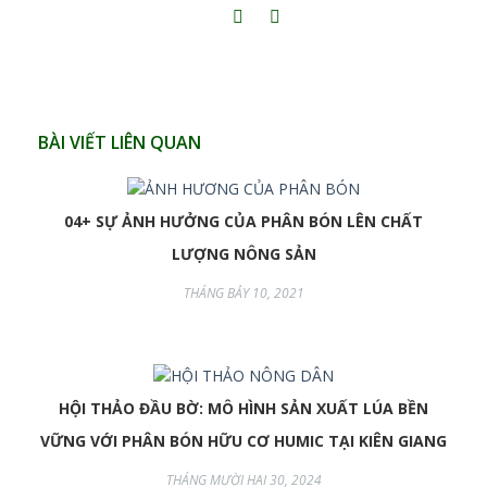
BÀI VIẾT LIÊN QUAN
04+ SỰ ẢNH HƯỞNG CỦA PHÂN BÓN LÊN CHẤT
LƯỢNG NÔNG SẢN
THÁNG BẢY 10, 2021
HỘI THẢO ĐẦU BỜ: MÔ HÌNH SẢN XUẤT LÚA BỀN
VỮNG VỚI PHÂN BÓN HỮU CƠ HUMIC TẠI KIÊN GIANG
THÁNG MƯỜI HAI 30, 2024