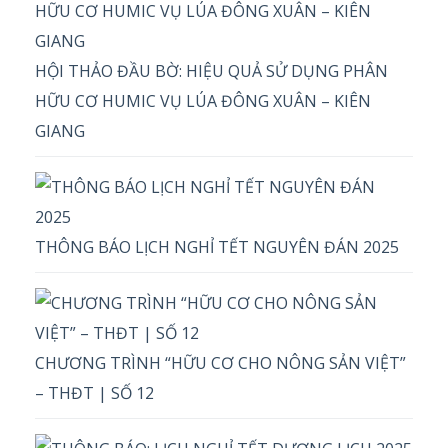
HỘI THẢO ĐẦU BỜ: HIỆU QUẢ SỬ DỤNG PHÂN
HỮU CƠ HUMIC VỤ LÚA ĐÔNG XUÂN – KIÊN
GIANG
THÔNG BÁO LỊCH NGHỈ TẾT NGUYÊN ĐÁN 2025
CHƯƠNG TRÌNH “HỮU CƠ CHO NÔNG SẢN VIỆT”
– THĐT | SỐ 12