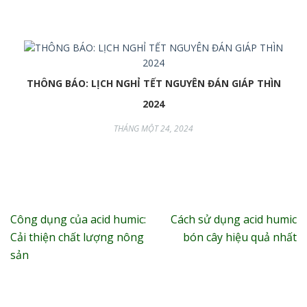
THÔNG BÁO: LỊCH NGHỈ TẾT NGUYÊN ĐÁN GIÁP THÌN
2024
THÁNG MỘT 24, 2024
Điều
Công dụng của acid humic:
Cách sử dụng acid humic
hướng
Cải thiện chất lượng nông
bón cây hiệu quả nhất
bài
sản
viết