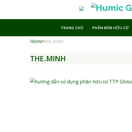
Humic Growth – Phân hữ
TRANG CHỦ
PHÂN BÓN HỮU CƠ
Home
>
the.minh
THE.MINH