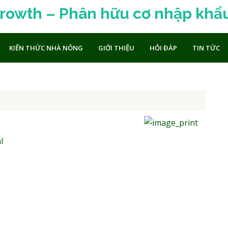
u cơ nhập khẩu từ Mỹ – TTP G
KIẾN THỨC NHÀ NÔNG
GIỚI THIỆU
HỎI ĐÁP
TIN TỨC