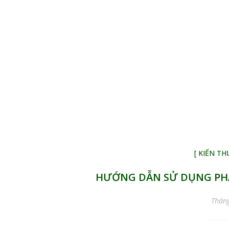
[ KIẾN T
HƯỚNG DẪN SỬ DỤNG PHÂ
Thán