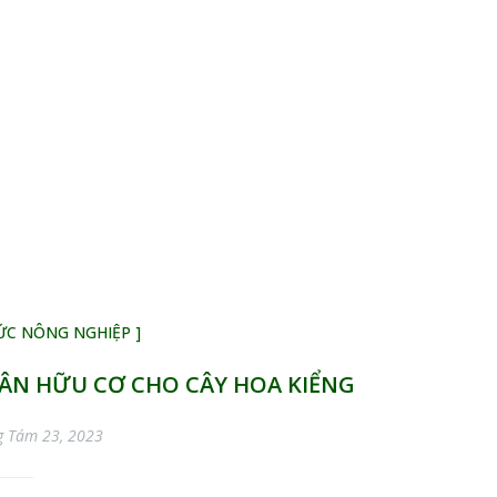
HỨC NÔNG NGHIỆP ]
N HỮU CƠ CHO CÂY HOA KIỂNG
g Tám 23, 2023