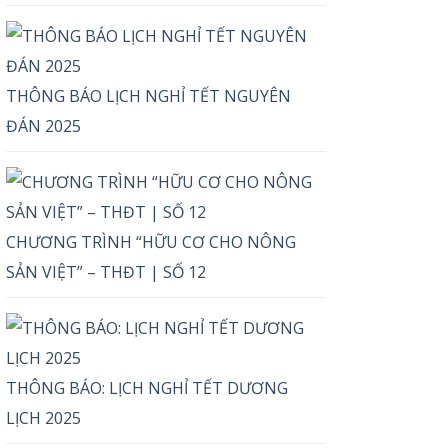
THÔNG BÁO LỊCH NGHỈ TẾT NGUYÊN
ĐÁN 2025
CHƯƠNG TRÌNH “HỮU CƠ CHO NÔNG
SẢN VIỆT” – THĐT | SỐ 12
THÔNG BÁO: LỊCH NGHỈ TẾT DƯƠNG
LỊCH 2025