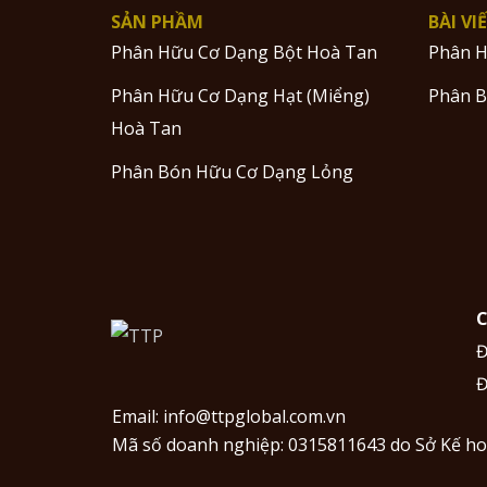
SẢN PHẦM
BÀI VI
Phân Hữu Cơ Dạng Bột Hoà Tan
Phân H
Phân Hữu Cơ Dạng Hạt (Miểng)
Phân B
Hoà Tan
Phân Bón Hữu Cơ Dạng Lỏng
C
Đ
Đ
Email:
info@ttpglobal.com.vn
Mã số doanh nghiệp: 0315811643 do Sở Kế ho