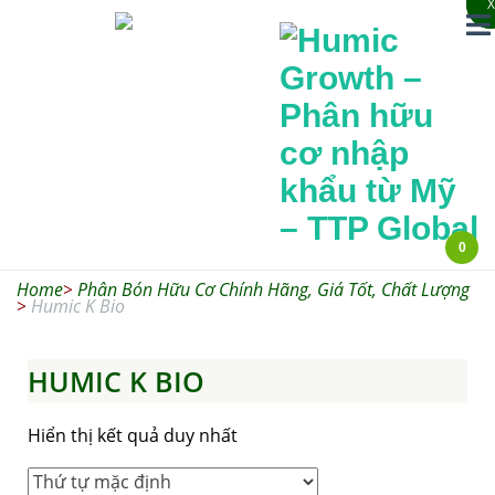
X
X
0
Humic
Home
>
Phân Bón Hữu Cơ Chính Hãng, Giá Tốt, Chất Lượng
Growth –
>
Humic K Bio
Phân hữu cơ
nhập khẩu từ
HUMIC K BIO
Mỹ – TTP
Hiển thị kết quả duy nhất
Global