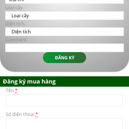
Loại cây
Diện tích
Comment
ĐĂNG KÝ
Đăng ký mua hàng
Tên
*
Số điện thoại
*